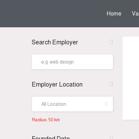
Home
Va
Search Employer
 submenu (Over ons)
Employer Location
Radius:
50
km
Founded Date