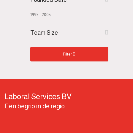
1995
-
2005
Team Size
Filter
Laboral Services BV
Een begrip in de regio