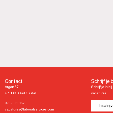
Contact
Schrijf je b
Argon 37
Schrijf je in b
4751 XC Oud Gastel
vacatures.
076-3030167
Inschrij
vacatures@laboralservices.com